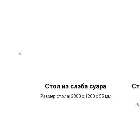
рагача
Стол из слэба суара
Ст
0 х 50 мм
Размер стола: 2300 х 1200 х 55 мм
Ра