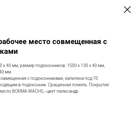
рабочее место совмещенная с
иками
 х 40 мм, размер подоконников: 1500 х 130 х 40 мм,
 40 мм.
совмещенная с подоконниками, запилена под 70
еходящим в подоконник. Сращенная ломель. Покрытие
масло BORMA WACHS,- цвет палисандр.