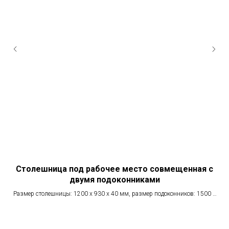
Столешница под рабочее место совмещенная с
двумя подоконниками
Размер столешницы: 1200 х 930 х 40 мм, размер подоконников: 1500 х
130 х 40 мм, 550 х 130 х 40 мм, 1450 х 130 х 40 мм.