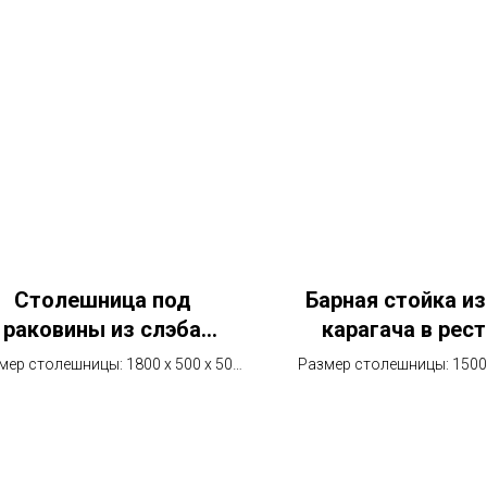
Столешница под
Барная стойка из
раковины из слэба
карагача в рес
карагача
мер столешницы: 1800 х 500 х 50
Размер столешницы: 1500 
мм.
мм