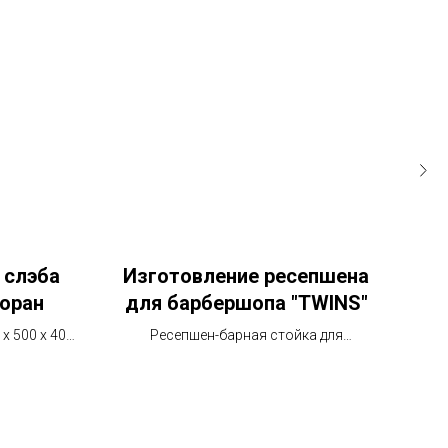
 слэба
Изготовление ресепшена
С
торан
для барбершопа "TWINS"
х 500 х 40
Ресепшен-барная стойка для
Раз
барбершопа "TWINS" из массива
сосны. Обожженная столешница
покрытая эпоксидный смолой и
финишное покрытие лак.